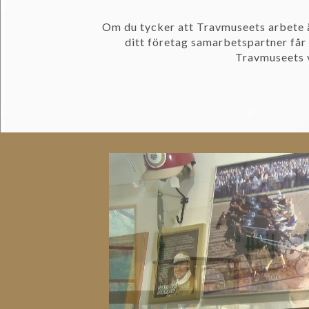
Om du tycker att Travmuseets arbete ä
ditt företag samarbetspartner får d
Travmuseets 