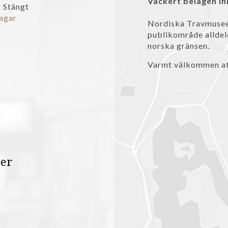
Vackert belägen i
: Stängt
dagar
Nordiska Travmuseet
publikområde alldel
norska gränsen.
Varmt välkommen at
er