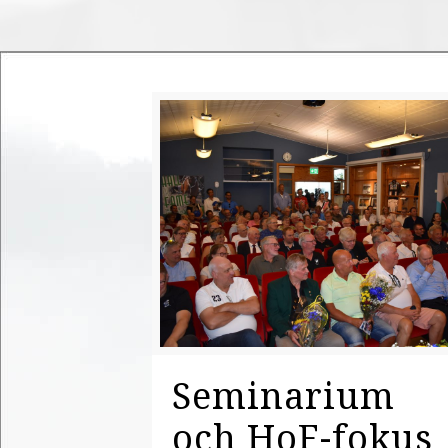
Seminarium
och HoF-fokus