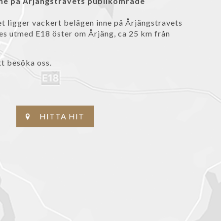
nne på Årjängstravets publikområde
 ligger vackert belägen inne på Årjängstravets
es utmed E18 öster om Årjäng, ca 25 km från
t besöka oss.
HITTA HIT