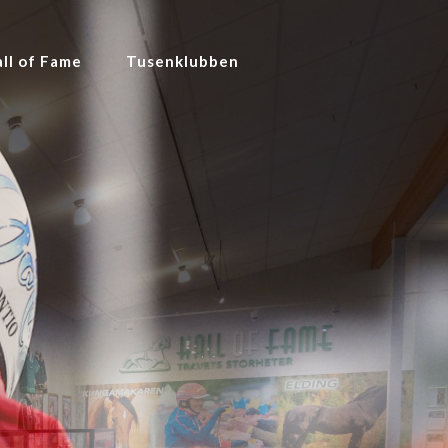
ll of Fame
Tusenklubben
ben