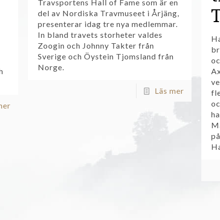
Travsportens Hall of Fame som är en
del av Nordiska Travmuseet i Årjäng,
presenterar idag tre nya medlemmar.
In bland travets storheter valdes
Ha
Zoogin och Johnny Takter från
br
Sverige och Öystein Tjomsland från
oc
Norge.
h
Ax
ve
Läs mer
fl
oc
mer
ha
Ma
på
Ha