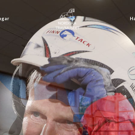
ngar
Ha
senklub