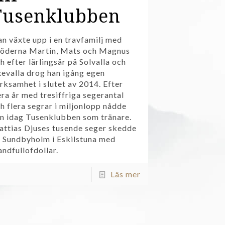
Tusenklubben
n växte upp i en travfamilj med
öderna Martin, Mats och Magnus
h efter lärlingsår på Solvalla och
evalla drog han igång egen
rksamhet i slutet av 2014. Efter
era år med tresiffriga segerantal
h flera segrar i miljonlopp nådde
n idag Tusenklubben som tränare.
ttias Djuses tusende seger skedde
 Sundbyholm i Eskilstuna med
ndfullofdollar.
Läs mer