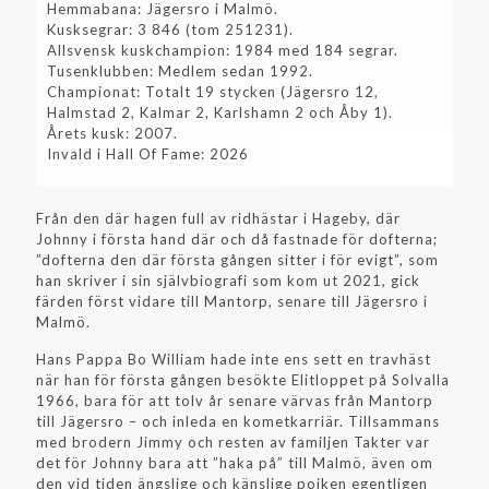
Hemmabana: Jägersro i Malmö.
Kusksegrar: 3 846 (tom 251231).
Allsvensk kuskchampion: 1984 med 184 segrar.
Tusenklubben: Medlem sedan 1992.
Championat: Totalt 19 stycken (Jägersro 12,
Halmstad 2, Kalmar 2, Karlshamn 2 och Åby 1).
Årets kusk: 2007.
Invald i Hall Of Fame: 2026
Från den där hagen full av ridhästar i Hageby, där
Johnny i första hand där och då fastnade för dofterna;
”dofterna den där första gången sitter i för evigt”, som
han skriver i sin självbiografi som kom ut 2021, gick
färden först vidare till Mantorp, senare till Jägersro i
Malmö.
Hans Pappa Bo William hade inte ens sett en travhäst
när han för första gången besökte Elitloppet på Solvalla
1966, bara för att tolv år senare värvas från Mantorp
till Jägersro – och inleda en kometkarriär. Tillsammans
med brodern Jimmy och resten av familjen Takter var
det för Johnny bara att ”haka på” till Malmö, även om
den vid tiden ängslige och känslige pojken egentligen