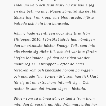
Tidalium Pélo och Jean Mary nu var skulle jag
en dag befinna mig. Någon gång. Så ska det bli,
tänkte jag, i en kropp vars blod rusade, hjärta
bultade och hela inre berusade.
Johnny hade egentligen dock slagits ut från
Elitloppet 2010. I försöket körde han nämligen
den amerikanske hästen Enough Talk, som inte
alls visade sig räcka till, och det var inte förrän
Stefan Melander – på den här tiden var det
andra regler i Elitloppet – efter de båda
försöken kom och knackade honom på ryggen
och undrade ”hur formen är”, som han fick klart
för sig att en extrachans infunnit sig … Och
resten är som det brukar sägas – historia.
Bilden som så många gånger tagits fram inom
mig, den är verklig nu. Alla drömmars dröm har