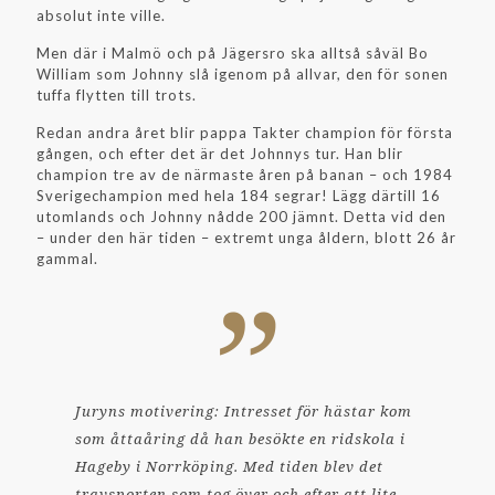
absolut inte ville.
Men där i Malmö och på Jägersro ska alltså såväl Bo
William som Johnny slå igenom på allvar, den för sonen
tuffa flytten till trots.
Redan andra året blir pappa Takter champion för första
gången, och efter det är det Johnnys tur. Han blir
champion tre av de närmaste åren på banan – och 1984
Sverigechampion med hela 184 segrar! Lägg därtill 16
utomlands och Johnny nådde 200 jämnt. Detta vid den
– under den här tiden – extremt unga åldern, blott 26 år
gammal.
Juryns motivering: Intresset för hästar kom
som åttaåring då han besökte en ridskola i
Hageby i Norrköping. Med tiden blev det
travsporten som tog över och efter att lite