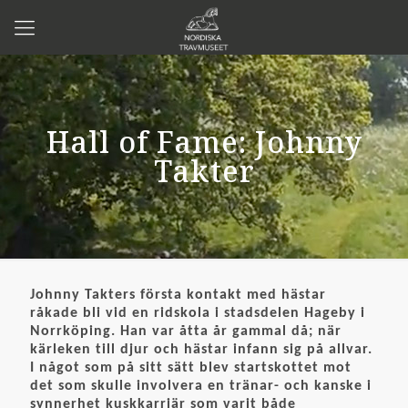
Hall of Fame: Johnny
Takter
Johnny Takters första kontakt med hästar
råkade bli vid en ridskola i stadsdelen Hageby i
Norrköping. Han var åtta år gammal då; när
kärleken till djur och hästar infann sig på allvar.
I något som på sitt sätt blev startskottet mot
det som skulle involvera en tränar- och kanske i
synnerhet kuskkarriär som varit både