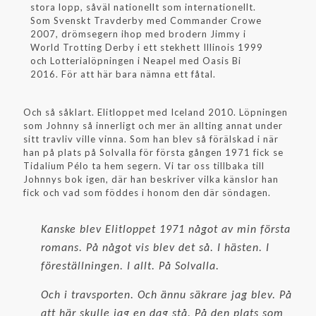
stora lopp, såväl nationellt som internationellt.
Som Svenskt Travderby med Commander Crowe
2007, drömsegern ihop med brodern Jimmy i
World Trotting Derby i ett stekhett Illinois 1999
och Lotterialöpningen i Neapel med Oasis Bi
2016. För att här bara nämna ett fåtal.
Och så såklart. Elitloppet med Iceland 2010. Löpningen
som Johnny så innerligt och mer än allting annat under
sitt travliv ville vinna. Som han blev så förälskad i när
han på plats på Solvalla för första gången 1971 fick se
Tidalium Pélo ta hem segern. Vi tar oss tillbaka till
Johnnys bok igen, där han beskriver vilka känslor han
fick och vad som föddes i honom den där söndagen.
Kanske blev Elitloppet 1971 något av min första
romans. På något vis blev det så. I hästen. I
föreställningen. I allt. På Solvalla.
Och i travsporten. Och ännu säkrare jag blev. På
att här skulle jag en dag stå. På den plats som