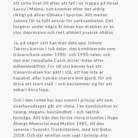
att sätta livet till efter ett fall i en trappa på Hotel
Savoy i Malmö, och kommer efter det aldrig
riktigt på allvar tillbaka i sporten. Allt medan
Johnny får ta fullt ansvar för verksamheten. Det
fungerar under några år innan han drabbas av en
stor depression och rent allmänt psykisk ohälsa.
Ja, på något sätt kan man dela upp Johnny
Takters karriär i två delar; den kombinerade som
tränare/kusk under 1980- och 1990-talen, och
den mer renodlade Catch driver-tiden efter
millennieskiftet. För till sist känner han att
tränarrörelsen har gått i stå, att han inte är
kapabel, eller kanske snarare inte gjord, för att
driva ett stort stall – och bestämmer sig för att
enbart köra lopp.
Och i den rollen har han vunnit i princip allt som
överhuvudtaget går att vinna. I en kombination av
talang, elegans, bestämdhet – och taktisk
förmåga. Allt från den första stora triumfen i Hugo
Åbergs Memorial med Matiné 1985, till den
senaste i Svenskt Travkriterium, med Inti Boko,
2018. Och där emellan som sagt i princip alla