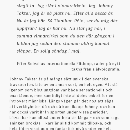
slagit in. Jag står i vinnarcirkeln. Jag, Johnny
Takter, jag är på plats nu. Efter alla dessa år.
Nu är jag här. Så Tidalium Pélo, ser du mig där
uppifrån? Jag är här nu. Nu står jag här, i
samma vinnarcirkel som du den där gången; i
bilden jag sedan den stunden aldrig kunnat
släppa. En solig söndag i maj.
Efter Solvallas Internationella Elitlopp, rader på nytt
tagna från självbiografin.
Johnny Takter är på många sätt unik i den svenska
travsporten. Lite av en annan sort, en helt egen. Att slå
igenom som blyg ungdom var både sensationellt och
enastående, men samtidigt inte alldeles enkelt för en
introvert människa. Längs vägen går det nog att säga
att verkligheten då och då kom ikapp Johnny, och han
har också varit ifrån sporten under vissa perioder.
Likväl har han alltså under hela sin långa – och som sagt
aningen brokiga – karriär alltid kommit tillbaka, och
hela tiden visat upp en fantastisk nivå under en helt