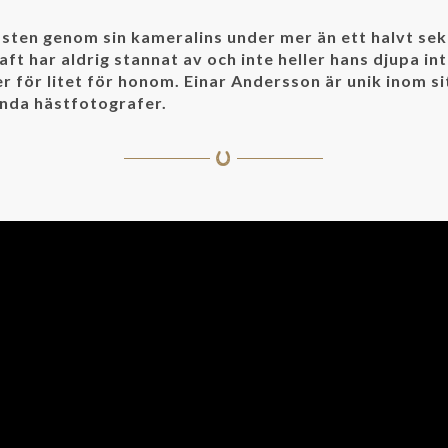
ten genom sin kameralins under mer än ett halvt sek
aft har aldrig stannat av och inte heller hans djupa in
ler för litet för honom. Einar Andersson är unik inom sit
ända hästfotografer.