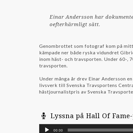
Einar Andersson har dokumenter
oefterhärmligt sätt.
Genombrottet som fotograf kom på mitten
kämpade ner både ryska vidundret Gibrid
inom häst- och travsporten. Under 60-, 7
travsporten.
Under många år drev Einar Andersson en 
livsverk till Svenska Travsportens Centr
hästjournalistpris av Svenska Travsport
Lyssna på Hall Of Fame
Ljudspelare
00:00