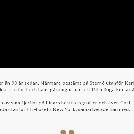
er än 90 år sedan. Närmare bestämt på Sternö utanför Kar
inars ledord och hans gärningar har lett till många konstnä
a av sina fjärilar på Einars hästfotografier och även Carl
kåda utanför FN-huset i New York, samarbetade han med.