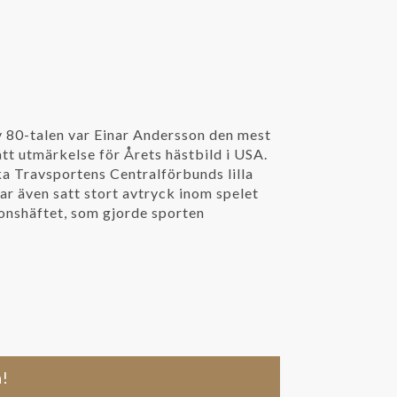
av 80-talen var Einar Andersson den mest
ått utmärkelse för Årets hästbild i USA.
a Travsportens Centralförbunds lilla
ar även satt stort avtryck inom spelet
onshäftet, som gjorde sporten
å!