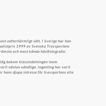
st oefterhärmligt sätt. I Sverige har han
ournalistpris 1999 av Svenska Travsportens
a främsta och mest kända hästfotografer.
t låg bakom klassindelningen inom
arit nästan oändliga. Ingenting har varit
ler hans djupa intresse för travsportens alla