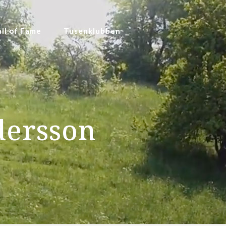
ll of Fame
Tusenklubben
dersson