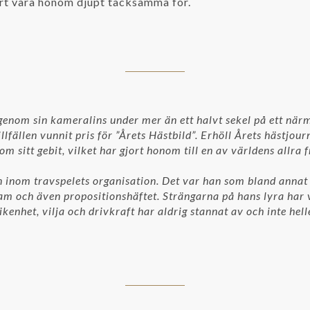
ort vara honom djupt tacksamma för.
nom sin kameralins under mer än ett halvt sekel på ett närma
tillfällen vunnit pris för ”Årets Hästbild”. Erhöll Årets hästj
m sitt gebit, vilket har gjort honom till en av världens allr
n inom travspelets organisation. Det var han som bland anna
am och även propositionshäftet. Strängarna på hans lyra har v
fikenhet, vilja och drivkraft har aldrig stannat av och inte hel