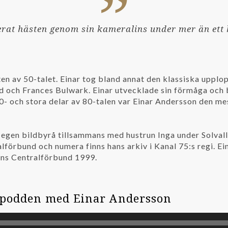
at hästen genom sin kameralins under mer än ett h
 av 50-talet. Einar tog bland annat den klassiska upplo
 och Frances Bulwark. Einar utvecklade sin förmåga och bl
0- och stora delar av 80-talen var Einar Andersson den me
egen bildbyrå tillsammans med hustrun Inga under Solvalla
alförbund och numera finns hans arkiv i Kanal 75:s regi. E
ens Centralförbund 1999.
-podden med Einar Andersson