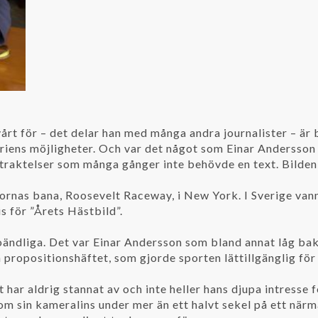
vårt för – det delar han med många andra journalister – ä
riens möjligheter. Och var det något som Einar Andersson b
traktelser som många gånger inte behövde en text. Bilden t
rnas bana, Roosevelt Raceway, i New York. I Sverige vann 
is för ”Årets Hästbild”.
 oändliga. Det var Einar Andersson som bland annat låg ba
propositionshäftet, som gjorde sporten lättillgänglig för
t har aldrig stannat av och inte heller hans djupa intresse f
 sin kameralins under mer än ett halvt sekel på ett närma