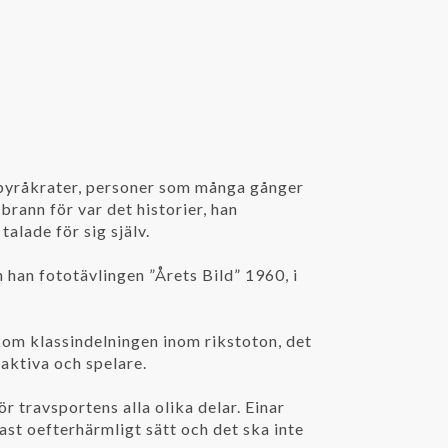
r byråkrater, personer som många gånger
rann för var det historier, han
alade för sig själv.
han fototävlingen ”Årets Bild” 1960, i
kom klassindelningen inom rikstoton, det
 aktiva och spelare.
ör travsportens alla olika delar. Einar
st oefterhärmligt sätt och det ska inte