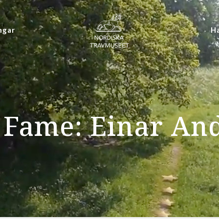
ngar
Ha
f Fame: Einar An