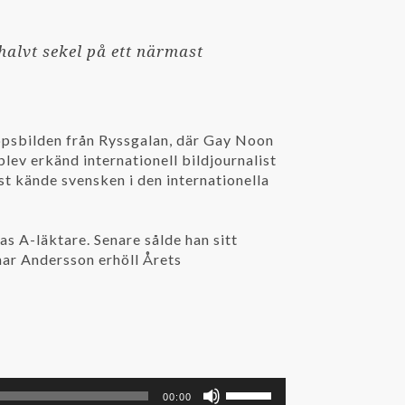
alvt sekel på ett närmast
ppsbilden från Ryssgalan, där Gay Noon
ev erkänd internationell bildjournalist
st kände svensken i den internationella
s A-läktare. Senare sålde han sitt
inar Andersson erhöll Årets
Använd
00:00