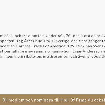
nom häst- och travsporten. Under 60-, 70- och stora delar 
sporten. Tog Årets bild 1960 i Sverige, och flera gånger f
ence från Harness Tracks of America. 1993 fick han Svensk
tjournalistpris av samma organisation. Einar Andersson h
lningen inom rikstoton, gratisprogram och även propositi
Bli medlem och nominera till Hall Of Fame du ocks