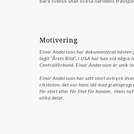
bara svensk utan också världens travsp
Motivering
Einar Andersson har dokumenterat hästen ge
tagit ”Årets Bild”, i USA har han vid några 
Centralförbund. Einar Andersson är unik ino
Einar Andersson har satt stort avtryck äve
rikstoton, det var hans idé med gratisprogr
för stort eller för litet för honom. Hans ny
olika delar.