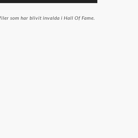
upp/ner-
piltangenterna
för
iler som har blivit invalda i Hall Of Fame.
att
höja
eller
sänka
volymen.