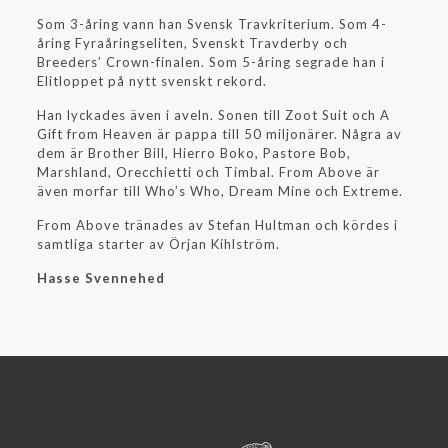
Som 3-åring vann han Svensk Travkriterium. Som 4-
åring Fyraåringseliten, Svenskt Travderby och
Breeders’ Crown-finalen. Som 5-åring segrade han i
Elitloppet på nytt svenskt rekord.
Han lyckades även i aveln. Sonen till Zoot Suit och A
Gift from Heaven är pappa till 50 miljonärer. Några av
dem är Brother Bill, Hierro Boko, Pastore Bob,
Marshland, Orecchietti och Timbal. From Above är
även morfar till Who’s Who, Dream Mine och Extreme.
From Above tränades av Stefan Hultman och kördes i
samtliga starter av Örjan Kihlström.
Hasse Svennehed