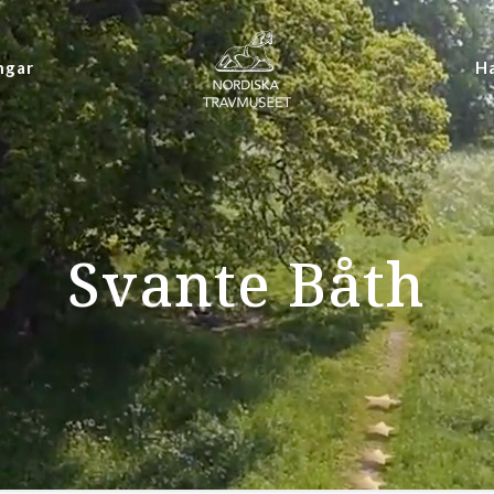
ngar
Ha
Svante Båth