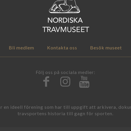
Bli medlem
Kontakta oss
Besök museet
Följ oss på sociala medier:
 en ideell förening som har till uppgift att arkivera, dok
travsportens historia till gagn för sporten.