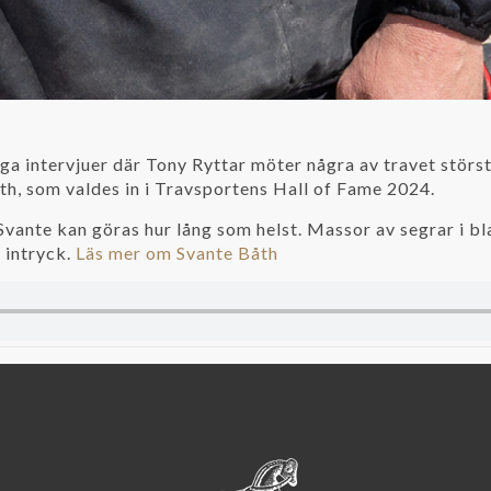
a intervjuer där Tony Ryttar möter några av travet största 
åth, som valdes in i Travsportens Hall of Fame 2024.
vante kan göras hur lång som helst. Massor av segrar i bla
 intryck.
Läs mer om Svante Båth