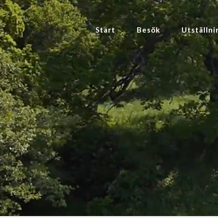
Start
Besök
Utställni