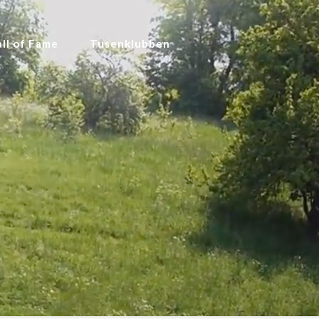
ll of Fame
Tusenklubben