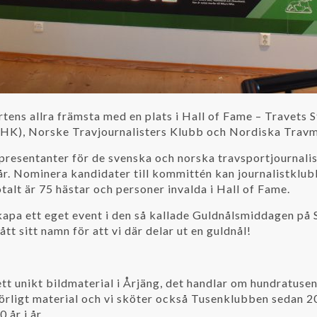
ens allra främsta med en plats i Hall of Fame – Travets 
SHK), Norske Travjournalisters Klubb och Nordiska Travm
esentanter för de svenska och norska travsportjournalis
 år. Nominera kandidater till kommittén kan journalistkl
lt är 75 hästar och personer invalda i Hall of Fame.
kapa ett eget event i den så kallade Guldnålsmiddagen på S
tt sitt namn för att vi där delar ut en guldnål!
tt unikt bildmaterial i Årjäng, det handlar om hundratusent
örligt material och vi sköter också Tusenklubben sedan 202
 år i år.