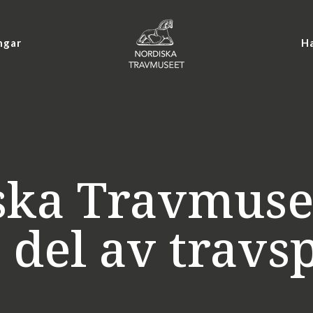
ngar
Ha
ska Travmusee
g del av travs