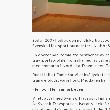
Sedan 2007 hedras den nordiska travsport
Svenska Hästsportjournalisters Klubb (
En oberoende kommitté bestående av repr
travsportsprofiler som ska hedras varje
medlemmarna i Nordiska Travmuseet. Tota
Runt Hall of Fame har vi också lyckats s
tränare bjuds, varje höst. Middagen har få
Fler och fler samarbeten
Vi ett avtal med Svensk Travsport finns e
Åt Svensk Travsport arkiverar vi också r
utställning då Svensk Travsport fyller 100