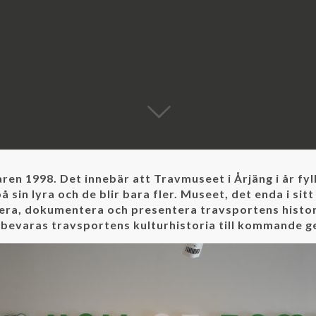
n 1998. Det innebär att Travmuseet i Årjäng i år fyl
sin lyra och de blir bara fler. Museet, det enda i sitt 
vera, dokumentera och presentera travsportens historia
r bevaras travsportens kulturhistoria till kommande g