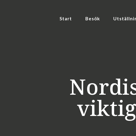
Start
Besök
Utställni
Nordi
vikti