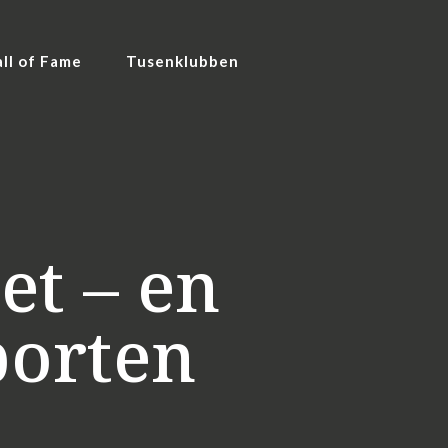
ll of Fame
Tusenklubben
t – en
porten