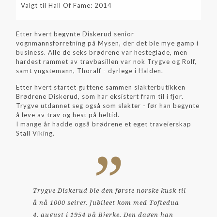
Valgt til Hall Of Fame: 2014
Etter hvert begynte Diskerud senior
vognmannsforretning på Mysen, der det ble mye gamp i
business. Alle de seks brødrene var hesteglade, men
hardest rammet av travbasillen var nok Trygve og Rolf,
samt yngstemann, Thoralf - dyrlege i Halden.
Etter hvert startet guttene sammen slakterbutikken
Brødrene Diskerud, som har eksistert fram til i fjor.
Trygve utdannet seg også som slakter - før han begynte
å leve av trav og hest på heltid.
I mange år hadde også brødrene et eget traveierskap
Stall Viking.
Trygve Diskerud ble den første norske kusk til
å nå 1000 seirer. Jubileet kom med Toftedua
4. august i 1954 på Bjerke. Den dagen han