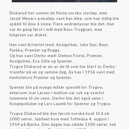
Diskerud har vunnet de fleste norske storløp, men
Jacob Meyers pokalløp vant han ikke, som han tidlig ble
spådd til ikke å vinne. Flere andreplasser ble det. Han
var én gang først i mål med Baus Tryggsøn, men
hingsten var disket.
Han vant Kriteriet med: Ansigutten, Jahn Sjur, Baus
Pjokka, Premier og Rogga.
Og han vant Derby med: Demon Foote, Premier,
Ansigutten, Eva Gille og Spenter.
Trygve Diskerud er en av de få som har klart to Derby-
triumfer på en og samme dag, da han i 1956 vant med
henholdsvis Premier og Spenter.
Spenter ble på mange måter spesiell for Trygve,
ettersom Ivar Larsen i mellom var syk og overlot
tommene til sin venn. Derfor ble det også seier i
Kongepokalen og Lars Laumb for Spenter og Trygve.
Trygve Diskerud ble den første norske kusk til å nå
1000 seirer. Jubileet kom med Toftedua 4. august i
1954 på Bjerke. Den dagen han nådde 1500 seirer, tok