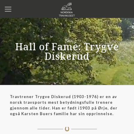
Hall of Fame: Trygve
Diskerud
Travtrener Trygve Diskerud (1903-1976) er en av
norsk travsports mest betydningsfulle trenere
gjennom alle tider. Han er født i1903 på Ørje, der
også Karsten Buers familie har sin opprinnelse.