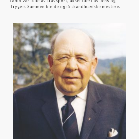
radio var fulle av travsport, aksentuert av Jens og
Trygve. Sammen ble de også skandinaviske mestere.