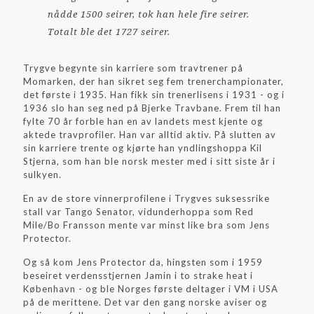
nådde 1500 seirer, tok han hele fire seirer.
Totalt ble det 1727 seirer.
Trygve begynte sin karriere som travtrener på
Momarken, der han sikret seg fem trenerchampionater,
det første i 1935. Han fikk sin trenerlisens i 1931 - og i
1936 slo han seg ned på Bjerke Travbane. Frem til han
fylte 70 år forble han en av landets mest kjente og
aktede travprofiler. Han var alltid aktiv. På slutten av
sin karriere trente og kjørte han yndlingshoppa Kil
Stjerna, som han ble norsk mester med i sitt siste år i
sulkyen.
En av de store vinnerprofilene i Trygves suksessrike
stall var Tango Senator, vidunderhoppa som Red
Mile/Bo Fransson mente var minst like bra som Jens
Protector.
Og så kom Jens Protector da, hingsten som i 1959
beseiret verdensstjernen Jamin i to strake heat i
København - og ble Norges første deltager i VM i USA
på de merittene. Det var den gang norske aviser og