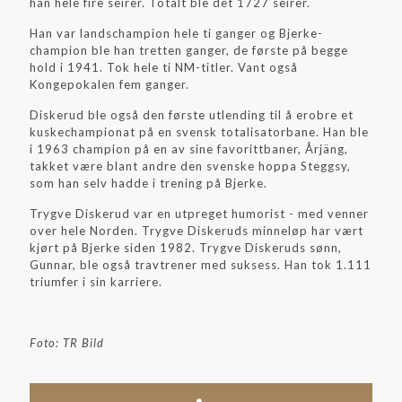
han hele fire seirer. Totalt ble det 1727 seirer.
Han var landschampion hele ti ganger og Bjerke-
champion ble han tretten ganger, de første på begge
hold i 1941. Tok hele ti NM-titler. Vant også
Kongepokalen fem ganger.
Diskerud ble også den første utlending til å erobre et
kuskechampionat på en svensk totalisatorbane. Han ble
i 1963 champion på en av sine favorittbaner, Årjäng,
takket være blant andre den svenske hoppa Steggsy,
som han selv hadde i trening på Bjerke.
Trygve Diskerud var en utpreget humorist - med venner
over hele Norden. Trygve Diskeruds minneløp har vært
kjørt på Bjerke siden 1982. Trygve Diskeruds sønn,
Gunnar, ble også travtrener med suksess. Han tok 1.111
triumfer i sin karriere.
Foto: TR Bild